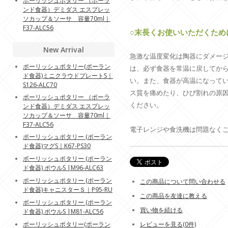
ポーリッシュポタリー （ポーラ
ンド食器）デミダス エスプレッ
ソカップ＆ソーサ 容量70ml｜
F37-ALC56
○末長くお使いいただくため
New Arrival
急激な温度変化は陶器にダメー
ポーリッシュポタリー(ポーラン
は、必ず食器を常温に戻してから
ド食器)ミニクラウドプレートS｜
い。また、食器が高温になって
S126-ALC70
ス質を痛めたり、ひび割れの原
ポーリッシュポタリー （ポーラ
ください。
ンド食器）デミダス エスプレッ
ソカップ＆ソーサ 容量70ml｜
F37-ALC56
電子レンジや食洗機は問題なく
ポーリッシュポタリー (ポーラン
ド食器)マグS｜K67-PS30
ポーリッシュポタリー (ポーラン
ド食器) ボウルS |M96-ALC63
ポーリッシュポタリー (ポーラン
この商品について問い合わせる
ド食器)キャニスターＳ｜P95-RU
この商品を友達に教える
ポーリッシュポタリー (ポーラン
買い物を続ける
ド食器) ボウルS |M81-ALC56
レビューを見る(0件)
ポーリッシュポタリー(ポーラン