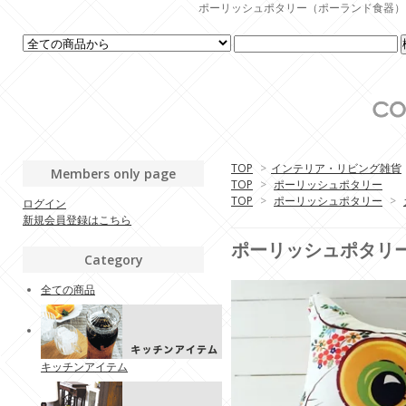
ポーリッシュポタリー（ポーランド食器）・生活
TOP
>
インテリア・リビング雑貨
Members only page
TOP
>
ポーリッシュポタリー
TOP
>
ポーリッシュポタリー
>
ログイン
新規会員登録はこちら
ポーリッシュポタリー 
Category
全ての商品
キッチンアイテム