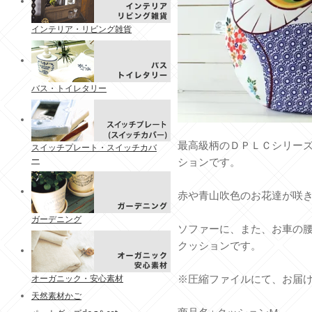
インテリア・リビング雑貨
バス・トイレタリー
最高級柄のＤＰＬＣシリー
スイッチプレート・スイッチカバ
ー
ションです。
赤や青山吹色のお花達が咲き
ガーデニング
ソファーに、また、お車の腰
クッションです。
※圧縮ファイルにて、お届
オーガニック・安心素材
天然素材かご
商品名 : クッションM