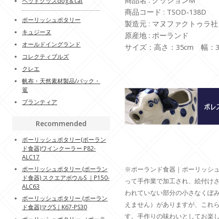
ペットグッズdog＆cat
商品コード : TSOD-138D
ポーリッシュポタリー
製造元 : マヌファクトゥラ社
キュジーヌ
原産地 : ポーランド
オールドイングランド
サイズ：高さ：35cm 幅：3
コレクティブルズ
クレエ
帆布・天然素材製品/バック・
篭
プランティア
Recommended
ポーリッシュポタリー(ポーラン
ド食器)ワインクーラー P82-
ALC17
ポーリッシュポタリー (ポーラン
※ポーランド食器｜ポーリッシ
ド食器) スクエアボウルS ｜P150-
って手作業で加工され、絵付け
ALC63
われていない部分の小さなくぼ
ポーリッシュポタリー (ポーラン
えません）がありますが、これ
ド食器)マグS｜K67-PS30
す。手作りの味わいとしてお楽