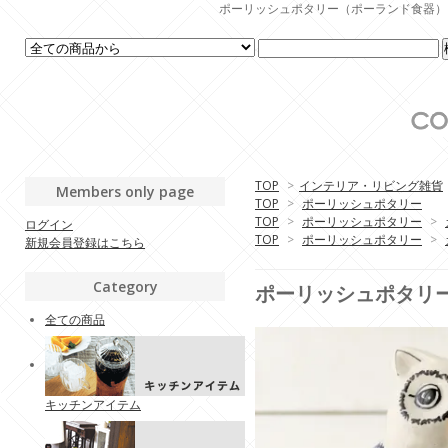
ポーリッシュポタリー（ポーランド食器）・生活
TOP
>
インテリア・リビング雑貨
Members only page
TOP
>
ポーリッシュポタリー
TOP
>
ポーリッシュポタリー
>
ログイン
TOP
>
ポーリッシュポタリー
>
新規会員登録はこちら
Category
ポーリッシュポタリー (
全ての商品
キッチンアイテム