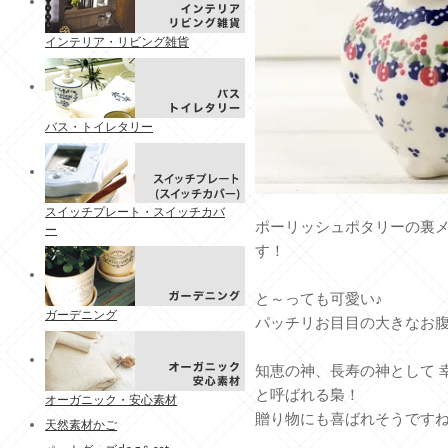
インテリア・リビング雑貨
バス・トイレタリー
スイッチプレート・スイッチカバ
ポーリッシュポタリーの裏
ー
す！
と～っても可愛い♪
ガーデニング
パッチリお目目の大きなお
知恵の神、長寿の神として 
と呼ばれる梟！
オーガニック・安心素材
贈り物にも喜ばれそうですね
天然素材かご