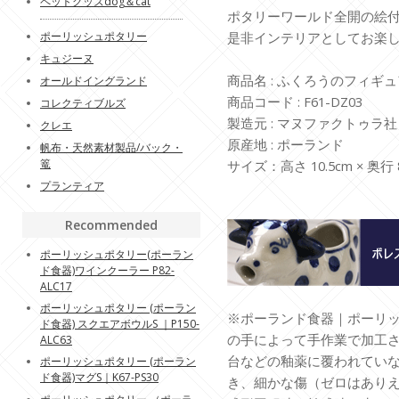
ペットグッズdog＆cat
ポタリーワールド全開の絵
是非インテリアとしてお楽
ポーリッシュポタリー
キュジーヌ
商品名 : ふくろうのフィギ
オールドイングランド
商品コード : F61-DZ03
コレクティブルズ
製造元 : マヌファクトゥラ社
クレエ
原産地 : ポーランド
帆布・天然素材製品/バック・
篭
サイズ：高さ 10.5cm × 奥行 8.
プランティア
Recommended
ポーリッシュポタリー(ポーラン
ド食器)ワインクーラー P82-
ALC17
ポーリッシュポタリー (ポーラン
※ポーランド食器｜ポーリ
ド食器) スクエアボウルS ｜P150-
の手によって手作業で加工
ALC63
台などの釉薬に覆われてい
ポーリッシュポタリー (ポーラン
ド食器)マグS｜K67-PS30
き、細かな傷（ゼロはあり