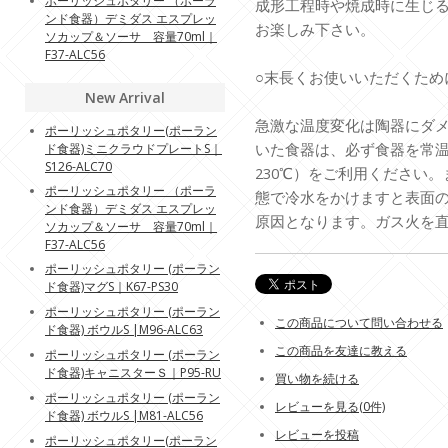
ポーリッシュポタリー （ポーラ
成形工程時や焼成時に生じ
ンド食器）デミダス エスプレッ
お楽しみ下さい。
ソカップ＆ソーサ 容量70ml｜
F37-ALC56
○末長くお使いいただくため
New Arrival
急激な温度変化は陶器にダ
ポーリッシュポタリー(ポーラン
いた食器は、必ず食器を常
ド食器)ミニクラウドプレートS｜
S126-ALC70
230℃）をご利用ください
ポーリッシュポタリー （ポーラ
態で冷水をかけますと表面
ンド食器）デミダス エスプレッ
原因となります。ガス火を
ソカップ＆ソーサ 容量70ml｜
F37-ALC56
ポーリッシュポタリー (ポーラン
ド食器)マグS｜K67-PS30
ポーリッシュポタリー (ポーラン
この商品について問い合わせる
ド食器) ボウルS |M96-ALC63
この商品を友達に教える
ポーリッシュポタリー (ポーラン
ド食器)キャニスターＳ｜P95-RU
買い物を続ける
ポーリッシュポタリー (ポーラン
レビューを見る(0件)
ド食器) ボウルS |M81-ALC56
レビューを投稿
ポーリッシュポタリー(ポーラン