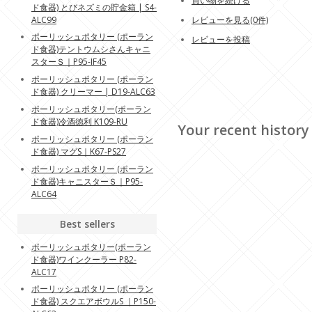
買い物を続ける
ド食器) とびネズミの貯金箱 | S4-
レビューを見る(0件)
ALC99
ポーリッシュポタリー (ポーラン
レビューを投稿
ド食器)テントウムシさんキャニ
スターＳ｜P95-IF45
ポーリッシュポタリー (ポーラン
ド食器) クリーマー | D19-ALC63
ポーリッシュポタリー(ポーラン
ド食器)冷酒徳利 K109-RU
Your recent history
ポーリッシュポタリー (ポーラン
ド食器) マグS｜K67-PS27
ポーリッシュポタリー (ポーラン
ド食器)キャニスターＳ｜P95-
ALC64
Best sellers
ポーリッシュポタリー(ポーラン
ド食器)ワインクーラー P82-
ALC17
ポーリッシュポタリー (ポーラン
ド食器) スクエアボウルS ｜P150-