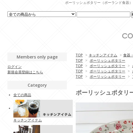
ポーリッシュポタリー（ポーランド食器）・生活
TOP
>
キッチンアイテム
>
食器
Members only page
TOP
>
ポーリッシュポタリー
TOP
>
ポーリッシュポタリー
>
ログイン
TOP
>
ポーリッシュポタリー
>
新規会員登録はこちら
TOP
>
ポーリッシュポタリー
>
Category
ポーリッシュポタリー (
全ての商品
キッチンアイテム