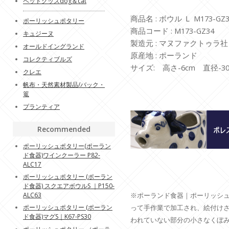
ペットグッズdog＆cat
商品名 : ボウル Ｌ M173-GZ3
ポーリッシュポタリー
商品コード : M173-GZ34
キュジーヌ
製造元 : マヌファクトゥラ社
オールドイングランド
原産地 : ポーランド
コレクティブルズ
サイズ: 高さ-6cm 直径-30.
クレエ
帆布・天然素材製品/バック・
篭
プランティア
Recommended
ポーリッシュポタリー(ポーラン
ド食器)ワインクーラー P82-
ALC17
ポーリッシュポタリー (ポーラン
ド食器) スクエアボウルS ｜P150-
ALC63
※ポーランド食器｜ポーリッシ
ポーリッシュポタリー (ポーラン
って手作業で加工され、絵付け
ド食器)マグS｜K67-PS30
われていない部分の小さなくぼ