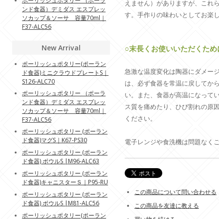
ポーリッシュポタリー （ポーラ
えません）がありますが、これ
ンド食器）デミダス エスプレッ
す。手作りの味わいとしてお楽
ソカップ＆ソーサ 容量70ml｜
F37-ALC56
New Arrival
○末長くお使いいただくため
ポーリッシュポタリー(ポーラン
急激な温度変化は陶器にダメー
ド食器)ミニクラウドプレートS｜
S126-ALC70
は、必ず食器を常温に戻してから
ポーリッシュポタリー （ポーラ
い。また、食器が高温になって
ンド食器）デミダス エスプレッ
ス質を痛めたり、ひび割れの原
ソカップ＆ソーサ 容量70ml｜
ください。
F37-ALC56
ポーリッシュポタリー (ポーラン
ド食器)マグS｜K67-PS30
電子レンジや食洗機は問題なく
ポーリッシュポタリー (ポーラン
ド食器) ボウルS |M96-ALC63
ポーリッシュポタリー (ポーラン
ド食器)キャニスターＳ｜P95-RU
この商品について問い合わせる
ポーリッシュポタリー (ポーラン
ド食器) ボウルS |M81-ALC56
この商品を友達に教える
ポーリッシュポタリー(ポーラン