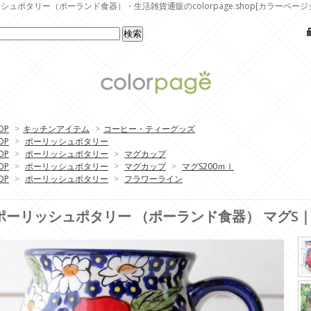
シュポタリー（ポーランド食器）・生活雑貨通販のcolorpage.shop[カラーページ
OP
>
キッチンアイテム
>
コーヒー・ティーグッズ
OP
>
ポーリッシュポタリー
OP
>
ポーリッシュポタリー
>
マグカップ
OP
>
ポーリッシュポタリー
>
マグカップ
>
マグS200ｍｌ
OP
>
ポーリッシュポタリー
>
フラワーライン
ポーリッシュポタリー （ポーランド食器） マグS｜K67