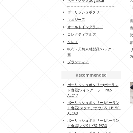
ペットグッズdog＆cat
ポーリッシュポタリー
キュジーヌ
商
オールドイングランド
商
コレクティブルズ
クレエ
帆布・天然素材製品/バック・
サ
篭
2
プランティア
Recommended
ポーリッシュポタリー(ポーラン
ド食器)ワインクーラー P82-
ALC17
ポーリッシュポタリー (ポーラン
ド食器) スクエアボウルS ｜P150-
ALC63
ポーリッシュポタリー (ポーラン
ド食器)マグS｜K67-PS30