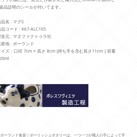
1級品証明のシールが付いてます。
品名 : マグS
品コード : K67-ALC105
製造元 : マヌファクトゥラ社
原産地 : ポーランド
イズ：口径 7cm × 高さ 8cm (持ち手を含む長さ11cm ) 容量
00ml
※ポーランド食器｜ポーリッシュポタリーは、一つ一つが職人の手によって手