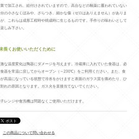
作業で加工され、絵付けされていますので、高台などの釉薬に覆われていない
部分の小さなくぼみや、ざらつき、細かな傷（ゼロはありえません）がありま
すが、これらは成形工程時や焼成時に生じるものです。手作りの味わいとして
お楽しみ下さい。
○末長くお使いいただくために
急激な温度変化は陶器にダメージを与えます。冷蔵庫に入れていた食器は、必
ず食器を常温に戻してからオーブン（～230℃）をご利用ください。また、食
器が高温になっている状態で冷水をかけますと表面のガラス質を痛めたり、ひ
び割れの原因となります。ガス火を直接当てないでください。
電子レンジや食洗機は問題なくご使用いただけます。
この商品について問い合わせる