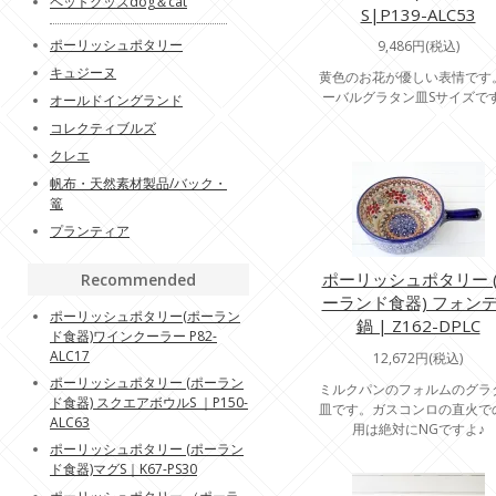
ペットグッズdog＆cat
S|P139-ALC53
ポーリッシュポタリー
9,486円(税込)
キュジーヌ
黄色のお花が優しい表情です
ーバルグラタン皿Sサイズで
オールドイングランド
コレクティブルズ
クレエ
帆布・天然素材製品/バック・
篭
プランティア
ポーリッシュポタリー 
Recommended
ーランド食器) フォン
ポーリッシュポタリー(ポーラン
鍋 | Z162-DPLC
ド食器)ワインクーラー P82-
ALC17
12,672円(税込)
ポーリッシュポタリー (ポーラン
ミルクパンのフォルムのグラ
ド食器) スクエアボウルS ｜P150-
皿です。ガスコンロの直火で
ALC63
用は絶対にNGですよ♪
ポーリッシュポタリー (ポーラン
ド食器)マグS｜K67-PS30