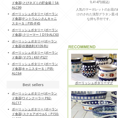
9,414円(税込)
ド食器) とびネズミの貯金箱 | S4-
ALC99
人気のマーガレットのお花の
ポーリッシュポタリー (ポーラン
けのされた浅型グラタン皿♪
ド食器)テントウムシさんキャニ
な持ち手付です。
スターＳ｜P95-IF45
ポーリッシュポタリー (ポーラン
ド食器) クリーマー | D19-ALC63
ポーリッシュポタリー(ポーラン
ド食器)冷酒徳利 K109-RU
ポーリッシュポタリー (ポーラン
ド食器) マグS｜K67-PS27
ポーリッシュポタリー (ポーラン
ド食器)キャニスターＳ｜P95-
ALC64
ポーリッシュポタリーマグ
Best sellers
ポーリッシュポタリー(ポーラン
ド食器)ワインクーラー P82-
ALC17
ポーリッシュポタリー (ポーラン
ド食器) スクエアボウルS ｜P150-