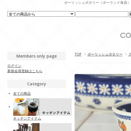
ポーリッシュポタリー（ポーランド食器）・生活
TOP
>
ポーリッシュポタリー
>
Members only page
ログイン
新規会員登録はこちら
Category
全ての商品
キッチンアイテム