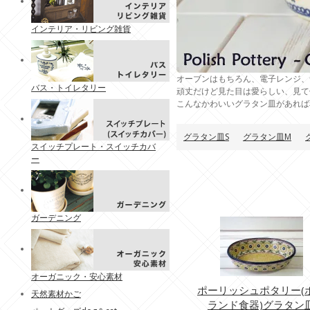
インテリア・リビング雑貨
オーブンはもちろん、電子レンジ、
バス・トイレタリー
頑丈だけど見た目は愛らしい、見て
こんなかわいいグラタン皿があれば
グラタン皿S
グラタン皿M
スイッチプレート・スイッチカバ
ー
ガーデニング
オーガニック・安心素材
ポーリッシュポタリー(
天然素材かご
ランド食器)グラタン