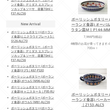
ポーリッシュポタリー （ポーラ
ンド食器）デミダス エスプレッ
ソカップ＆ソーサ 容量70ml｜
F37-ALC56
ポーリッシュポタリー 
New Arrival
ーランド食器) オーバ
ラタン皿M | P144-MM
ポーリッシュポタリー(ポーラン
ド食器)ミニクラウドプレートS｜
7,966円(税込)
S126-ALC70
4種類のお花が香ってきます♪
ポーリッシュポタリー （ポーラ
700ｍｌ
ンド食器）デミダス エスプレッ
ソカップ＆ソーサ 容量70ml｜
F37-ALC56
ポーリッシュポタリー (ポーラン
ド食器)マグS｜K67-PS30
ポーリッシュポタリー (ポーラン
ド食器) ボウルS |M96-ALC63
ポーリッシュポタリー (ポーラン
ド食器)キャニスターＳ｜P95-RU
ポーリッシュポタリー 
ポーリッシュポタリー (ポーラン
ーランド食器) ベーカ
ド食器) ボウルS |M81-ALC56
｜Z153-ALC5
ポーリッシュポタリー(ポーラン