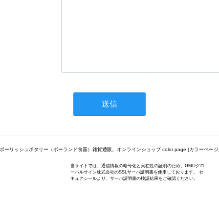
ポーリッシュポタリー（ポーランド食器）雑貨通販。オンラインショップ color page [カラーページ
当サイトでは、通信情報の暗号化と実在性の証明のため、GMOグロ
ーバルサイン株式会社のSSLサーバ証明書を使用しております。 セ
キュアシールより、サーバ証明書の検証結果をご確認ください。