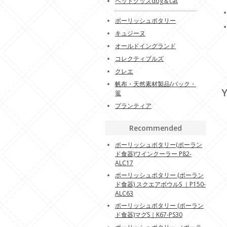
ペットグッズdog＆cat
ポーリッシュポタリー
キュジーヌ
オールドイングランド
コレクティブルズ
クレエ
帆布・天然素材製品/バック・
Y
篭
プランティア
Recommended
ポーリッシュポタリー(ポーラン
ド食器)ワインクーラー P82-
ALC17
ポーリッシュポタリー (ポーラン
ド食器) スクエアボウルS ｜P150-
ALC63
ポーリッシュポタリー (ポーラン
ド食器)マグS｜K67-PS30