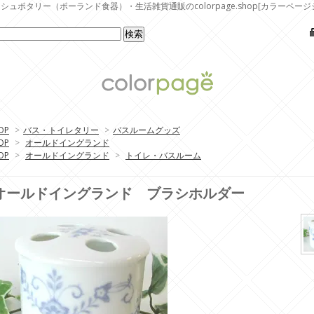
シュポタリー（ポーランド食器）・生活雑貨通販のcolorpage.shop[カラーページ
OP
>
バス・トイレタリー
>
バスルームグッズ
OP
>
オールドイングランド
OP
>
オールドイングランド
>
トイレ・バスルーム
オールドイングランド ブラシホルダー